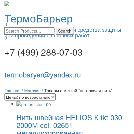
ТермоБарьер
Toggle
navigatio
Изоляционные материалы и средства защиты
при проведении сварочных работ
0
+7 (499) 288-07-03
termobaryer@yandex.ru
Главная
/
Магазин
/ Товары с меткой “негорючая нить”
Нить швейная HELIOS К tkt 030
2000М col. 02651
металлизированная