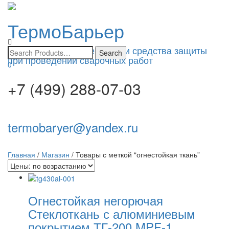
ТермоБарьер
Toggle
navigatio
Изоляционные материалы и средства защиты
при проведении сварочных работ
0
+7 (499) 288-07-03
termobaryer@yandex.ru
Главная
/
Магазин
/ Товары с меткой “огнестойкая ткань”
Огнестойкая негорючая
Стеклоткань с алюминиевым
покрытием ТГ-200 MPF-1