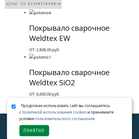
Покрывало сварочное
Weldtex EW
ОТ:
2,808.00
руб.
Покрывало сварочное
Weldtex SiO2
ОТ:
6,600.00
руб.
Продолжая использовать сайт вы соглашаетесь
с
политикой использования cookies
и принимаете
условия
пользовательского соглашения
Termobaryer
powered by
WordPress
ПОНЯТНО
Политика обработки персональных данных
Согласие на обработку персональных данных