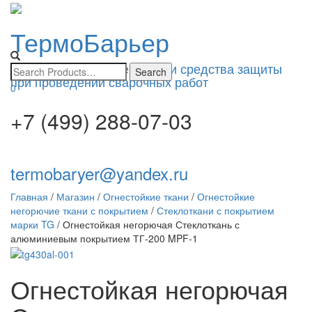
ТермоБарьер
Toggle
navigatio
Изоляционные материалы и средства защиты
при проведении сварочных работ
0
+7 (499) 288-07-03
termobaryer@yandex.ru
Главная
/
Магазин
/
Огнестойкие ткани
/
Огнестойкие
негорючие ткани с покрытием
/
Стеклоткани с покрытием
марки TG
/ Огнестойкая негорючая Стеклоткань с
алюминиевым покрытием ТГ-200 MPF-1
Огнестойкая негорючая