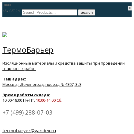
TOGGLE
0
NAVIGATION
ТермоБарьер
Изоляционные материалы и средства защиты при проведении
сварочных работ
Наш адрес:
Москва, г.Зеленоград, проезд № 4807, 3с8
Время работы склада:
10:00-18:00 Пн-Пт,
10:00-14:00 Сб.
+7 (499) 288-07-03
termobaryer@yandex.ru