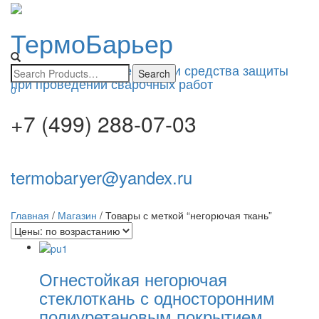
ТермоБарьер
Toggle
navigatio
Изоляционные материалы и средства защиты
при проведении сварочных работ
0
+7 (499) 288-07-03
termobaryer@yandex.ru
Главная
/
Магазин
/ Товары с меткой “негорючая ткань”
Огнестойкая негорючая
стеклоткань с односторонним
полиуретановым покрытием